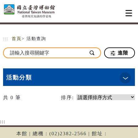
跳到主要內容
網站導覽
:::
首頁
> 活動查詢
進階
活動分類
共
0
筆
排序:
:::
本館 | 總機：(02)2382-2566 | 館址：