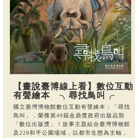
【畫說臺博線上看】數位互動
有聲繪本 ╮尋找鳥叫╭
國立臺灣博物館數位互動有聲繪本：「尋找
鳥叫」，榮獲第49屆金鼎獎政府出版品類
「數位出版獎」！故事主題結合臺灣博物館
及228和平公園場域，以都市生態為主軸，