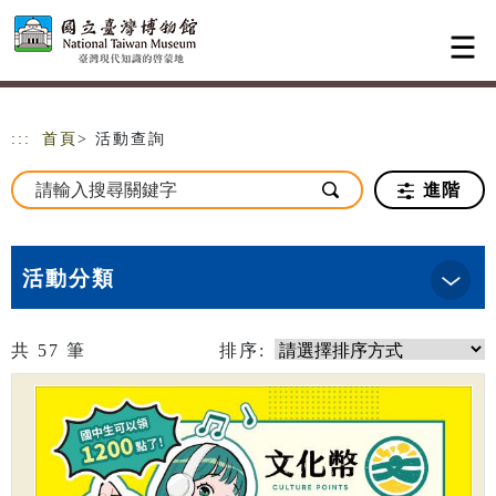
跳到主要內容
網站導覽
:::
首頁
> 活動查詢
進階
活動分類
共
57
筆
排序: