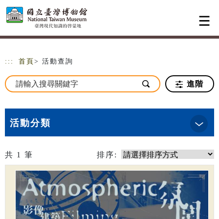
跳到主要內容
網站導覽
:::
首頁
> 活動查詢
進階
活動分類
共
1
筆
排序: