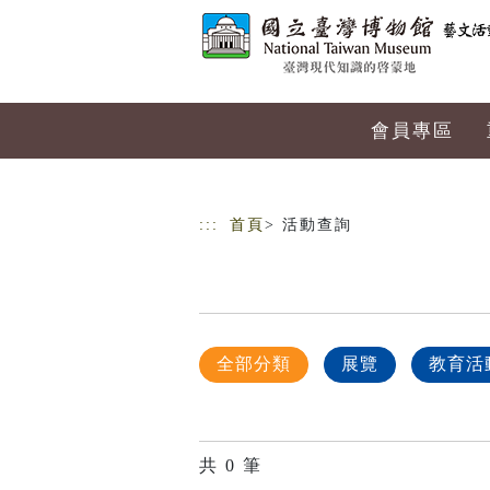
跳到主要內容
網站導覽
會員專區
:::
首頁
> 活動查詢
全部分類
展覽
教育活
共
0
筆