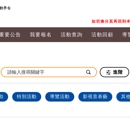
如切換分頁再回到本
重要公告
我要報名
活動查詢
活動回顧
導
進階
動
特別活動
導覽活動
影視音表藝
其