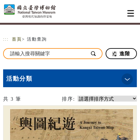
跳到主要內容
網站導覽
:::
首頁
> 活動查詢
進階
活動分類
共
3
筆
排序: