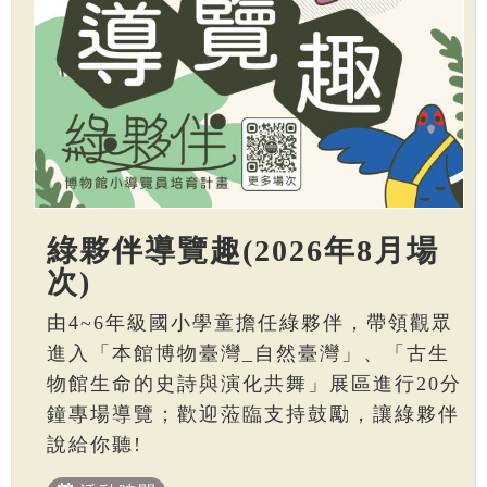
綠夥伴導覽趣(2026年8月場
次)
由4~6年級國小學童擔任綠夥伴，帶領觀眾
進入「本館博物臺灣_自然臺灣」、「古生
物館生命的史詩與演化共舞」展區進行20分
鐘專場導覽；歡迎蒞臨支持鼓勵，讓綠夥伴
說給你聽!