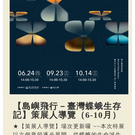
【島嶼飛行－臺灣蝶蛾生存
記】策展人導覽（6-10月）
★【策展人導覽】場次更新囉 ~~本次特展
以六個章節逐步展開，從蝶蛾的生命誕生、