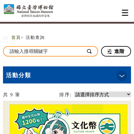
跳到主要內容
網站導覽
:::
首頁
> 活動查詢
進階
活動分類
共
9
筆
排序: