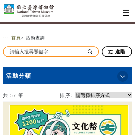
跳到主要內容
網站導覽
:::
首頁
> 活動查詢
進階
活動分類
共
57
筆
排序: