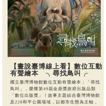
【畫說臺博線上看】數位互動
有聲繪本 ╮尋找鳥叫╭
國立臺灣博物館數位互動有聲繪本：「尋找
鳥叫」，榮獲第49屆金鼎獎政府出版品類
「數位出版獎」！故事主題結合臺灣博物館
及228和平公園場域，以都市生態為主軸，