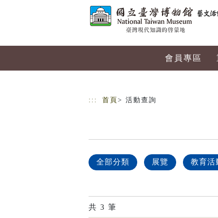
跳到主要內容
網站導覽
會員專區
:::
首頁
> 活動查詢
全部分類
展覽
教育活
共
3
筆