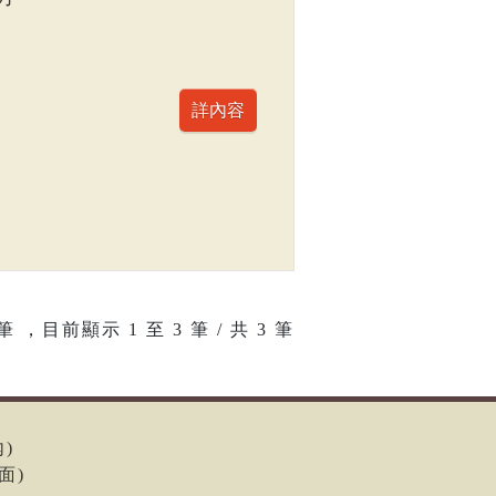
筆 ，目前顯示
1
至
3
筆 / 共 3 筆
內)
面)