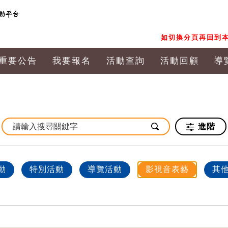
如切換分頁再回到本
重要公告
我要報名
活動查詢
活動回顧
導
進階
動
特別活動
導覽活動
影視音表藝
其