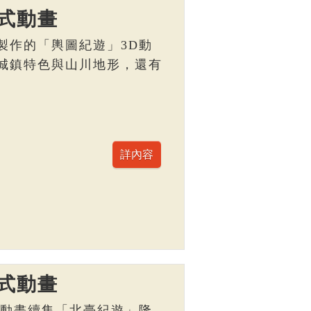
式動畫
製作的「輿圖紀遊」3D動
城鎮特色與山川地形，還有
。
式動畫
D動畫續集「北臺紀遊」隆