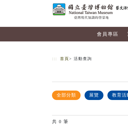
跳到主要內容
網站導覽
會員專區
:::
首頁
> 活動查詢
全部分類
展覽
教育活
共
0
筆