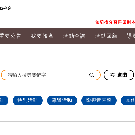
如切換分頁再回到本
重要公告
我要報名
活動查詢
活動回顧
導
進階
動
特別活動
導覽活動
影視音表藝
其