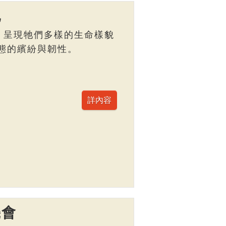
記
，呈現牠們多樣的生命樣貌
態的繽紛與韌性。
機會