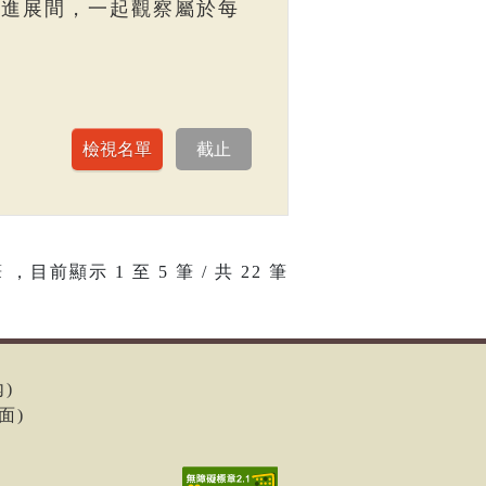
走進展間，一起觀察屬於每
 ，目前顯示
1
至
5
筆 / 共 22 筆
內)
面)