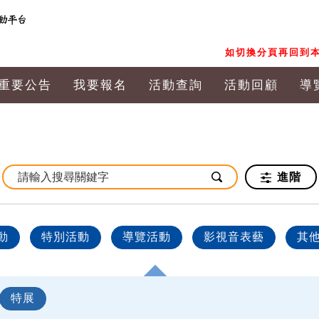
如切換分頁再回到本
重要公告
我要報名
活動查詢
活動回顧
導
進階
動
特別活動
導覽活動
影視音表藝
其
特展