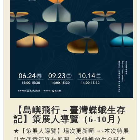
【島嶼飛行－臺灣蝶蛾生存
記】策展人導覽（6-10月）
★【策展人導覽】場次更新囉 ~~本次特展
以六個章節逐步展開，從蝶蛾的生命誕生、