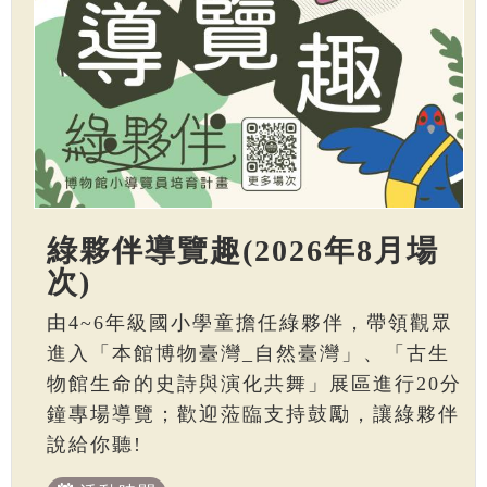
綠夥伴導覽趣(2026年8月場
次)
由4~6年級國小學童擔任綠夥伴，帶領觀眾
進入「本館博物臺灣_自然臺灣」、「古生
物館生命的史詩與演化共舞」展區進行20分
鐘專場導覽；歡迎蒞臨支持鼓勵，讓綠夥伴
說給你聽!