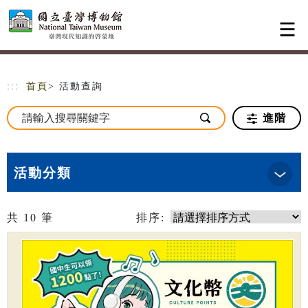
跳到主要內容
網站導覽
:::
首頁
> 活動查詢
進階
活動分類
共
10
筆
排序: