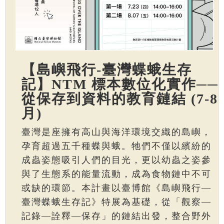
【島嶼飛行-臺灣蝶蛾生存
記】NTM 標本數位化實作──
從保存到資料的教育鏈結 (7-8
月)
臺灣是座擁有高山與海洋環境交織的島嶼，
孕育超過五千種蝶與蛾。牠們不僅以繽紛的
成蟲姿態吸引人們的目光，更以幼蟲之姿參
與了生態系的能量流動，成為食物鏈中不可
或缺的環節。本計畫以臺博館《島嶼飛行—
臺灣蝶蛾生存記》特展為基礎，從「觀察—
記錄—詮釋—保存」的鏈結出發，整合野外