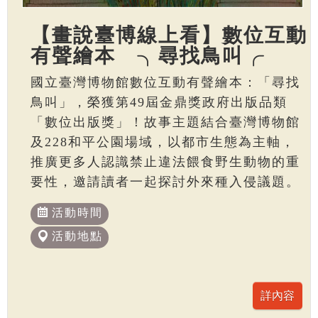
【畫說臺博線上看】數位互動
有聲繪本 ╮尋找鳥叫╭
國立臺灣博物館數位互動有聲繪本：「尋找
鳥叫」，榮獲第49屆金鼎獎政府出版品類
「數位出版獎」！故事主題結合臺灣博物館
及228和平公園場域，以都市生態為主軸，
推廣更多人認識禁止違法餵食野生動物的重
要性，邀請讀者一起探討外來種入侵議題。
活動時間
活動地點