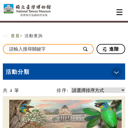
跳到主要內容
網站導覽
:::
首頁
> 活動查詢
進階
活動分類
共
4
筆
排序: