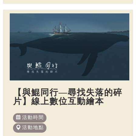
【與鯤同行—尋找失落的碎
片】線上數位互動繪本
活動時間
活動地點