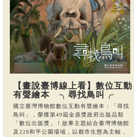
【畫說臺博線上看】數位互動
有聲繪本 ╮尋找鳥叫╭
國立臺灣博物館數位互動有聲繪本：「尋找
鳥叫」，榮獲第49屆金鼎獎政府出版品類
「數位出版獎」！故事主題結合臺灣博物館
及228和平公園場域，以都市生態為主軸，