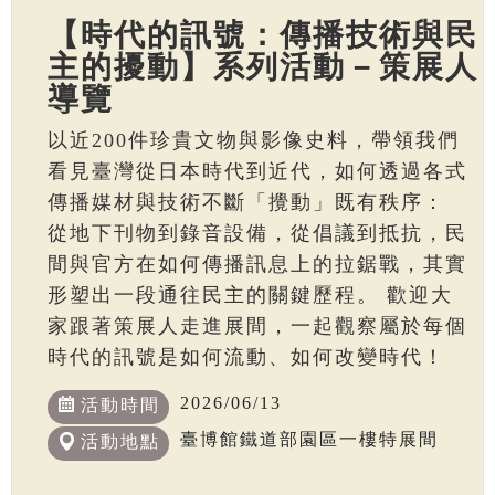
【時代的訊號：傳播技術與民
主的擾動】系列活動－策展人
導覽
以近200件珍貴文物與影像史料，帶領我們
看見臺灣從日本時代到近代，如何透過各式
傳播媒材與技術不斷「攪動」既有秩序：
從地下刊物到錄音設備，從倡議到抵抗，民
間與官方在如何傳播訊息上的拉鋸戰，其實
形塑出一段通往民主的關鍵歷程。 歡迎大
家跟著策展人走進展間，一起觀察屬於每個
時代的訊號是如何流動、如何改變時代！
2026/06/13
活動時間
臺博館鐵道部園區一樓特展間
活動地點