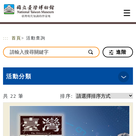
跳到主要內容
網站導覽
:::
首頁
> 活動查詢
進階
活動分類
共
22
筆
排序: