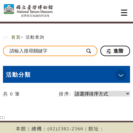
跳到主要內容
網站導覽
:::
首頁
> 活動查詢
進階
活動分類
共
0
筆
排序:
:::
本館 | 總機：(02)2382-2566 | 館址：