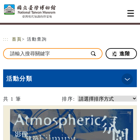
跳到主要內容
網站導覽
:::
首頁
> 活動查詢
進階
活動分類
共
1
筆
排序: