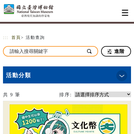
跳到主要內容
網站導覽
:::
首頁
> 活動查詢
進階
活動分類
共
9
筆
排序: