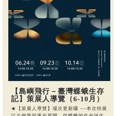
【島嶼飛行－臺灣蝶蛾生存
記】策展人導覽（6-10月）
★【策展人導覽】場次更新囉 ~~本次特展
以六個章節逐步展開，從蝶蛾的生命誕生、