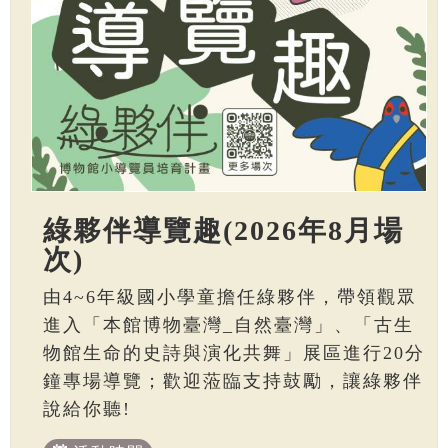
綠夥伴導覽趣(2026年8月場
次)
由4~6年級國小學童擔任綠夥伴，帶領觀眾
進入「本館博物臺灣_自然臺灣」、「古生
物館生命的史詩與演化共舞」展區進行20分
鐘專場導覽；歡迎蒞臨支持鼓勵，讓綠夥伴
說給你聽!