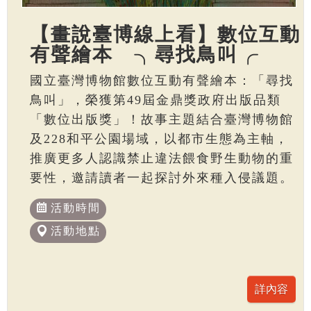
【畫說臺博線上看】數位互動
有聲繪本 ╮尋找鳥叫╭
國立臺灣博物館數位互動有聲繪本：「尋找
鳥叫」，榮獲第49屆金鼎獎政府出版品類
「數位出版獎」！故事主題結合臺灣博物館
及228和平公園場域，以都市生態為主軸，
推廣更多人認識禁止違法餵食野生動物的重
要性，邀請讀者一起探討外來種入侵議題。
活動時間
活動地點