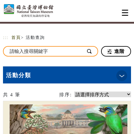
跳到主要內容
網站導覽
:::
首頁
> 活動查詢
進階
活動分類
共
4
筆
排序: