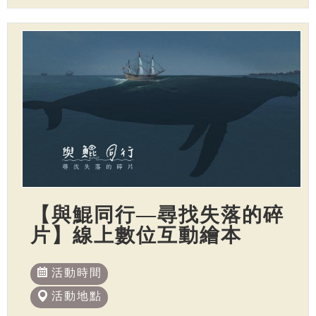
【與鯤同行—尋找失落的碎
片】線上數位互動繪本
活動時間
活動地點