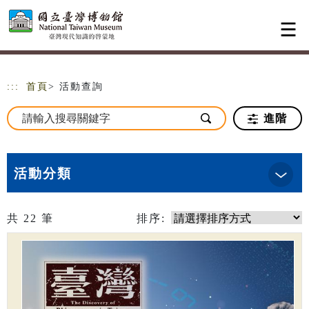
跳到主要內容
網站導覽
:::
首頁
> 活動查詢
進階
活動分類
共
22
筆
排序: