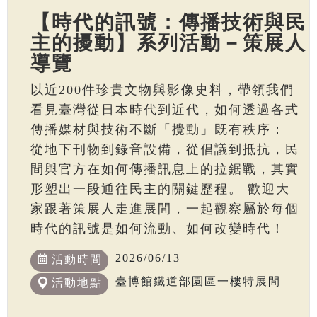
【時代的訊號：傳播技術與民
主的擾動】系列活動－策展人
導覽
以近200件珍貴文物與影像史料，帶領我們
看見臺灣從日本時代到近代，如何透過各式
傳播媒材與技術不斷「攪動」既有秩序：
從地下刊物到錄音設備，從倡議到抵抗，民
間與官方在如何傳播訊息上的拉鋸戰，其實
形塑出一段通往民主的關鍵歷程。 歡迎大
家跟著策展人走進展間，一起觀察屬於每個
時代的訊號是如何流動、如何改變時代！
2026/06/13
活動時間
臺博館鐵道部園區一樓特展間
活動地點