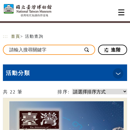
跳到主要內容
網站導覽
:::
首頁
> 活動查詢
進階
活動分類
共
22
筆
排序: