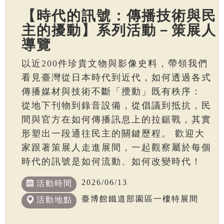
【時代的訊號：傳播技術與民
主的擾動】系列活動－策展人
導覽
以近200件珍貴文物與影像史料，帶領我們
看見臺灣從日本時代到近代，如何透過各式
傳播媒材與技術不斷「攪動」既有秩序：
從地下刊物到錄音設備，從倡議到抵抗，民
間與官方在如何傳播訊息上的拉鋸戰，其實
形塑出一段通往民主的關鍵歷程。 歡迎大
家跟著策展人走進展間，一起觀察屬於每個
時代的訊號是如何流動、如何改變時代！
2026/06/13
活動時間
臺博館鐵道部園區一樓特展間
活動地點