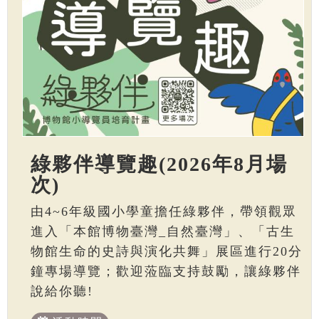
綠夥伴導覽趣(2026年8月場
次)
由4~6年級國小學童擔任綠夥伴，帶領觀眾
進入「本館博物臺灣_自然臺灣」、「古生
物館生命的史詩與演化共舞」展區進行20分
鐘專場導覽；歡迎蒞臨支持鼓勵，讓綠夥伴
說給你聽!