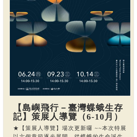
【島嶼飛行－臺灣蝶蛾生存
記】策展人導覽（6-10月）
★【策展人導覽】場次更新囉 ~~本次特展
以六個章節逐步展開，從蝶蛾的生命誕生、