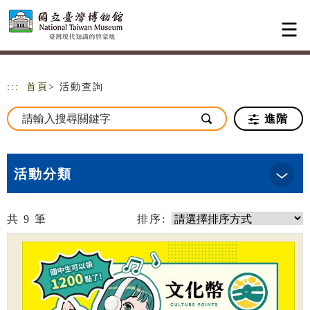
跳到主要內容
網站導覽
:::
首頁
> 活動查詢
進階
活動分類
共
9
筆
排序: