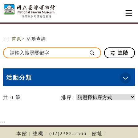
跳到主要內容
網站導覽
:::
首頁
> 活動查詢
進階
活動分類
共
0
筆
排序:
:::
本館 | 總機：(02)2382-2566 | 館址：