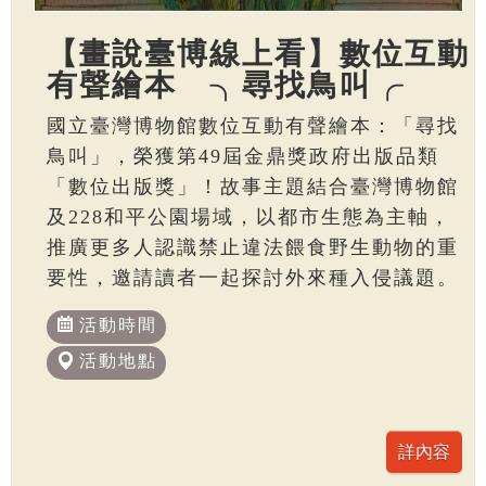
【畫說臺博線上看】數位互動
有聲繪本 ╮尋找鳥叫╭
國立臺灣博物館數位互動有聲繪本：「尋找
鳥叫」，榮獲第49屆金鼎獎政府出版品類
「數位出版獎」！故事主題結合臺灣博物館
及228和平公園場域，以都市生態為主軸，
推廣更多人認識禁止違法餵食野生動物的重
要性，邀請讀者一起探討外來種入侵議題。
活動時間
活動地點