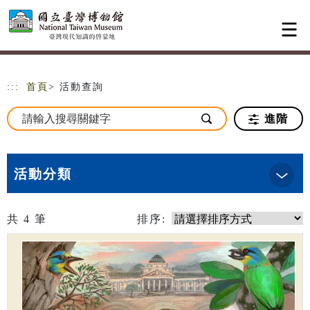
跳到主要內容
網站導覽
:::
首頁
> 活動查詢
進階
活動分類
共
4
筆
排序: