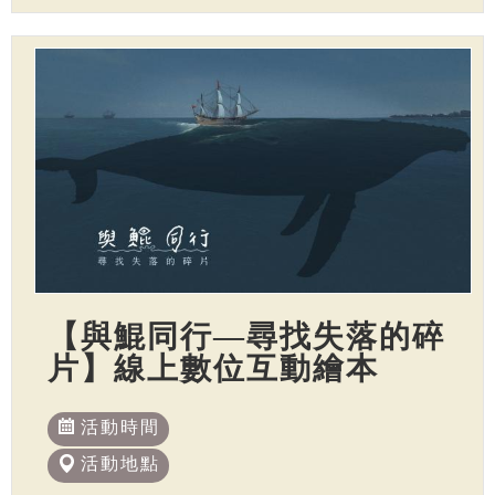
【與鯤同行—尋找失落的碎
片】線上數位互動繪本
活動時間
活動地點