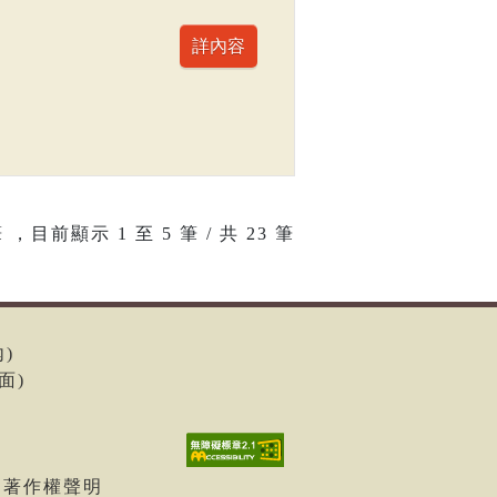
 ，目前顯示
1
至
5
筆 / 共 23 筆
內)
面)
| 著作權聲明