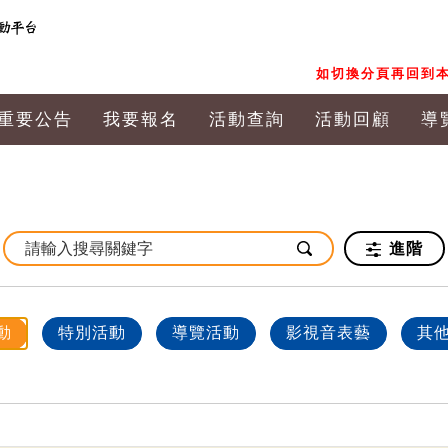
如切換分頁再回到本
重要公告
我要報名
活動查詢
活動回顧
導
進階
動
特別活動
導覽活動
影視音表藝
其