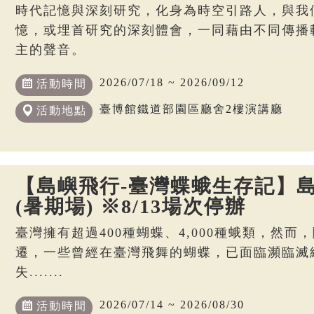
時代記憶與深刻研究，化身為時空引路人，與我
憶，或埋首研究的深刻體會，一同藉由不同傳播
主的聲音。
2026/07/18 ~ 2026/09/12
活動時間
臺博館鐵道部園區廳舍2樓演講廳
活動地點
【島嶼飛行-臺灣蝶蛾生存記】島
(暑期場) ※8/13場次停辦
臺灣擁有超過400種蝴蝶、4,000種蛾類，然
遷，一些曾經在臺灣飛舞的蝴蝶，已面臨瀕臨滅
失.......
2026/07/14 ~ 2026/08/30
活動時間