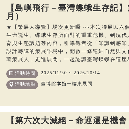
【島嶼飛行－臺灣蝶蛾生存記】策
月）
★【策展人導覽】場次更新囉 ~~本次特展以六
生命誕生、蝶蛾生存所面對的重重危機、到現代
育與生態議題等內容，引導觀者從「知識到感知
設計轉譯的策展語境中，開啟一條連結自然與文
著策展人，走進展間，一起認識臺灣蝶蛾在這座
2025/11/30 ~ 2026/10/14
活動時間
臺博館本館一樓東展間
活動地點
【第六次大滅絕－命運還是機會