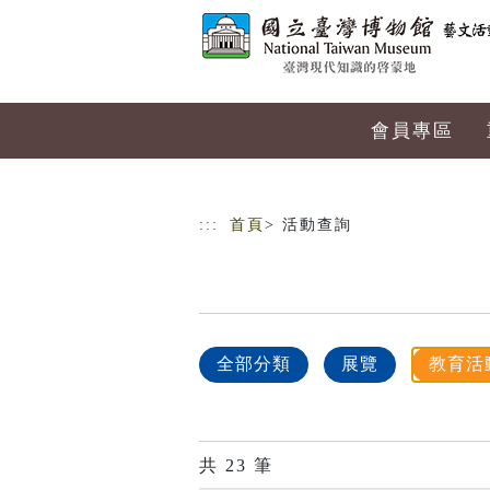
跳到主要內容
網站導覽
會員專區
:::
首頁
> 活動查詢
全部分類
展覽
教育活
共
23
筆