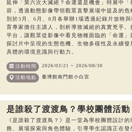
延伸「第六次大滅絕？命運還是機會」特展中「
容，透過動態影像帶領觀眾直擊展場中提及的危
別於3月、6月、8月各舉辦1場透過紀錄片放映
育專家擔任主講人，剖析導致滅絕的真實兇手。
平台，讓觀眾從影像中看見物種面臨的「命運」
探討片中呈現的生態危機、生物多樣性及永續發
具體的環境意識與行動力。
2026/03/21 ~ 2026/08/30
活動時間
臺博館南門館小白宮
活動地點
是誰殺了渡渡鳥？學校團體活動
《是誰殺了渡渡鳥？》是一堂為學校團體設計的
務、展場探索與角色體驗，引導學生認識正在發