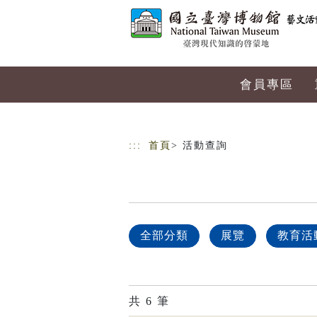
跳到主要內容
網站導覽
會員專區
:::
首頁
> 活動查詢
全部分類
展覽
教育活
共
6
筆