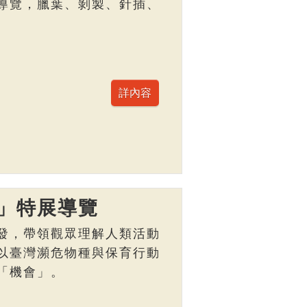
導覽，臘葉、剝製、針插、
」特展導覽
發，帶領觀眾理解人類活動
以臺灣瀕危物種與保育行動
「機會」。