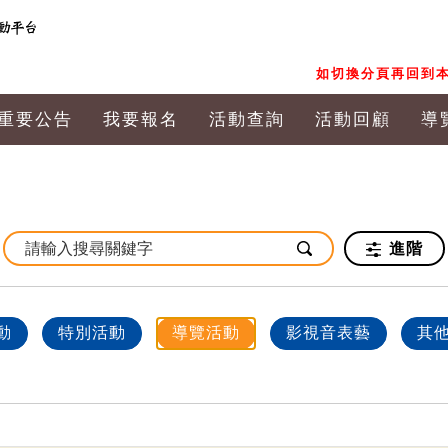
如切換分頁再回到本
重要公告
我要報名
活動查詢
活動回顧
導
進階
動
特別活動
導覽活動
影視音表藝
其