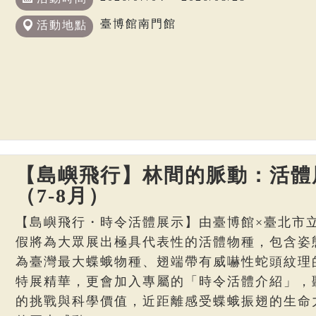
臺博館南門館
活動地點
【島嶼飛行】林間的脈動：活體
（7-8月）
【島嶼飛行・時令活體展示】由臺博館×臺北市
假將為大眾展出極具代表性的活體物種，包含姿
為臺灣最大蝶蛾物種、翅端帶有威嚇性蛇頭紋理
特展精華，更會加入專屬的「時令活體介紹」，
的挑戰與科學價值，近距離感受蝶蛾振翅的生命