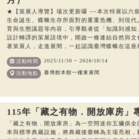
★【策展人導覽】場次更新囉 ~~本次特展以六
生命誕生、蝶蛾生存所面對的重重危機、到現代
育與生態議題等內容，引導觀者從「知識到感知
設計轉譯的策展語境中，開啟一條連結自然與文
著策展人，走進展間，一起認識臺灣蝶蛾在這座
2025/11/30 ~ 2026/10/14
活動時間
臺博館本館一樓東展間
活動地點
115年「藏之有物．開放庫房」
「藏之有物．開放庫房」為一空間迷你五臟俱全
本與標準典藏設施，將典藏後臺轉為主場亮相，