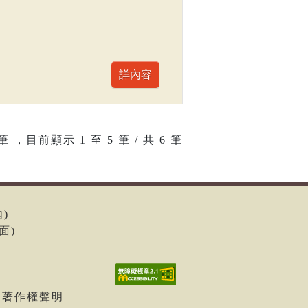
筆 ，目前顯示
1
至
5
筆 / 共 6 筆
內)
面)
| 著作權聲明