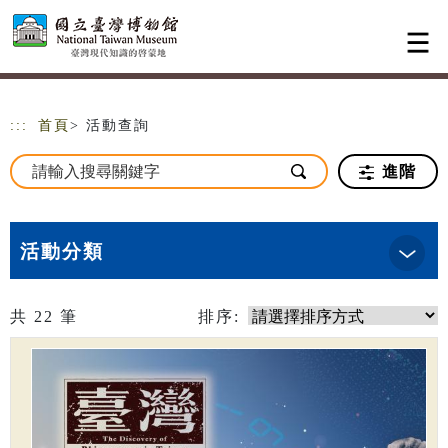
跳到主要內容
網站導覽
:::
首頁
> 活動查詢
進階
活動分類
共
22
筆
排序: