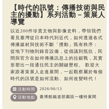
【時代的訊號：傳播技術與民
主的擾動】系列活動－策展人
導覽
以近200件珍貴文物與影像史料，帶領我們
看見臺灣從日本時代到近代，如何透過各式
傳播媒材與技術不斷「攪動」既有秩序：
從地下刊物到錄音設備，從倡議到抵抗，民
間與官方在如何傳播訊息上的拉鋸戰，其實
形塑出一段通往民主的關鍵歷程。 歡迎大
家跟著策展人走進展間，一起觀察屬於每個
時代的訊號是如何流動、如何改變時代！
2026/06/13
活動時間
臺博館鐵道部園區一樓特展間
活動地點