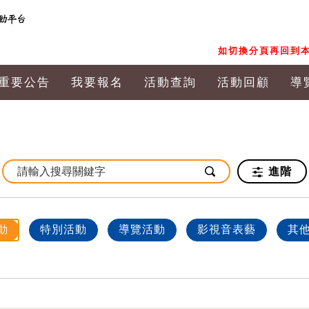
如切換分頁再回到本
重要公告
我要報名
活動查詢
活動回顧
導
進階
動
特別活動
導覽活動
影視音表藝
其