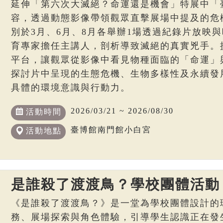
延伸「第六次大滅絕？命運還是機會」特展中「
容，透過動態影像帶領觀眾直擊展場中提及的危
別於3月、6月、8月各舉辦1場透過紀錄片放映
育專家擔任主講人，剖析導致滅絕的真實兇手。
平台，讓觀眾從影像中看見物種面臨的「命運」
探討片中呈現的生態危機、生物多樣性及永續發
具體的環境意識與行動力。
2026/03/21 ~ 2026/08/30
活動時間
臺博館南門館小白宮
活動地點
是誰殺了渡渡鳥？學校團體活動
《是誰殺了渡渡鳥？》是一堂為學校團體設計的
務、展場探索與角色體驗，引導學生認識正在發