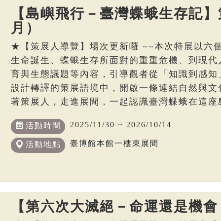
【島嶼飛行－臺灣蝶蛾生存記】策
月）
★【策展人導覽】場次更新囉 ~~本次特展以六
生命誕生、蝶蛾生存所面對的重重危機、到現代
育與生態議題等內容，引導觀者從「知識到感知
設計轉譯的策展語境中，開啟一條連結自然與文
著策展人，走進展間，一起認識臺灣蝶蛾在這座
2025/11/30 ~ 2026/10/14
活動時間
臺博館本館一樓東展間
活動地點
【第六次大滅絕－命運還是機會