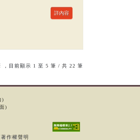
 ，目前顯示
1
至
5
筆 / 共 22 筆
內)
面)
| 著作權聲明