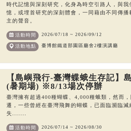
時代記憶與深刻研究，化身為時空引路人，與我
憶，或埋首研究的深刻體會，一同藉由不同傳播
主的聲音。
2026/07/18 ~ 2026/09/12
活動時間
臺博館鐵道部園區廳舍2樓演講廳
活動地點
【島嶼飛行-臺灣蝶蛾生存記】島
(暑期場) ※8/13場次停辦
臺灣擁有超過400種蝴蝶、4,000種蛾類，然
遷，一些曾經在臺灣飛舞的蝴蝶，已面臨瀕臨滅
失.......
2026/07/14 ~ 2026/08/30
活動時間