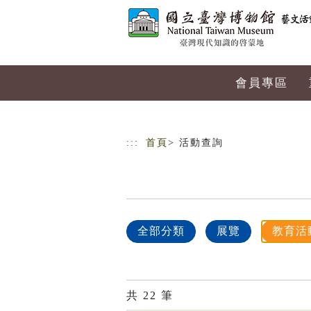
跳到主要內容
網站導覽
會員專區
:::
首頁
> 活動查詢
全部分類
展覽
教育活
共
22
筆