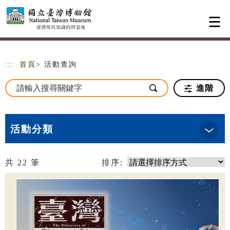
跳到主要內容
網站導覽
:::
首頁
> 活動查詢
進階
活動分類
共
22
筆
排序: