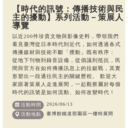
【時代的訊號：傳播技術與民
主的擾動】系列活動－策展人
導覽
以近200件珍貴文物與影像史料，帶領我們
看見臺灣從日本時代到近代，如何透過各式
傳播媒材與技術不斷「攪動」既有秩序：
從地下刊物到錄音設備，從倡議到抵抗，民
間與官方在如何傳播訊息上的拉鋸戰，其實
形塑出一段通往民主的關鍵歷程。 歡迎大
家跟著策展人走進展間，一起觀察屬於每個
時代的訊號是如何流動、如何改變時代！
2026/06/13
活動時間
臺博館鐵道部園區一樓特展間
活動地點