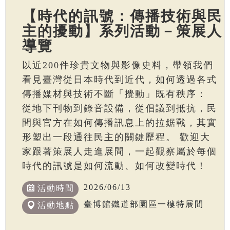
【時代的訊號：傳播技術與民
主的擾動】系列活動－策展人
導覽
以近200件珍貴文物與影像史料，帶領我們
看見臺灣從日本時代到近代，如何透過各式
傳播媒材與技術不斷「攪動」既有秩序：
從地下刊物到錄音設備，從倡議到抵抗，民
間與官方在如何傳播訊息上的拉鋸戰，其實
形塑出一段通往民主的關鍵歷程。 歡迎大
家跟著策展人走進展間，一起觀察屬於每個
時代的訊號是如何流動、如何改變時代！
2026/06/13
活動時間
臺博館鐵道部園區一樓特展間
活動地點