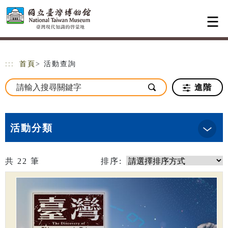
跳到主要內容
網站導覽
:::
首頁
> 活動查詢
進階
活動分類
共
22
筆
排序: