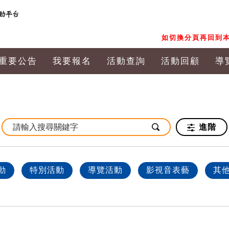
如切換分頁再回到本
重要公告
我要報名
活動查詢
活動回顧
導
進階
動
特別活動
導覽活動
影視音表藝
其