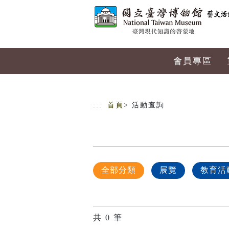
跳到主要內容
網站導覽
會員專區
:::
首頁
> 活動查詢
全部分類
展覽
教育活
共
0
筆