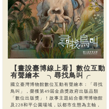
【畫說臺博線上看】數位互動
有聲繪本 ╮尋找鳥叫╭
國立臺灣博物館數位互動有聲繪本：「尋找
鳥叫」，榮獲第49屆金鼎獎政府出版品類
「數位出版獎」！故事主題結合臺灣博物館
及228和平公園場域，以都市生態為主軸，