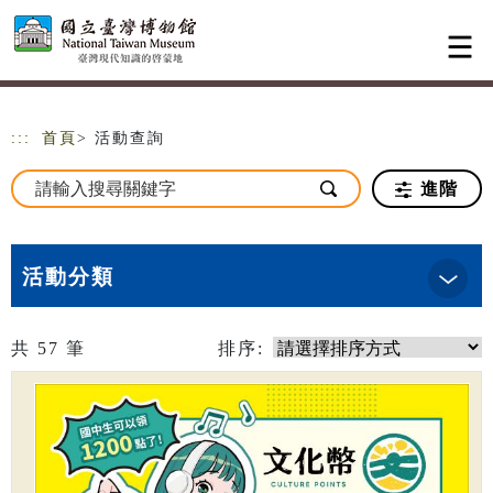
跳到主要內容
網站導覽
:::
首頁
> 活動查詢
進階
活動分類
共
57
筆
排序: