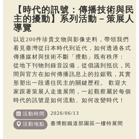
【時代的訊號：傳播技術與民
主的擾動】系列活動－策展人
導覽
以近200件珍貴文物與影像史料，帶領我們
看見臺灣從日本時代到近代，如何透過各式
傳播媒材與技術不斷「攪動」既有秩序：
從地下刊物到錄音設備，從倡議到抵抗，民
間與官方在如何傳播訊息上的拉鋸戰，其實
形塑出一段通往民主的關鍵歷程。 歡迎大
家跟著策展人走進展間，一起觀察屬於每個
時代的訊號是如何流動、如何改變時代！
2026/06/13
活動時間
臺博館鐵道部園區一樓特展間
活動地點