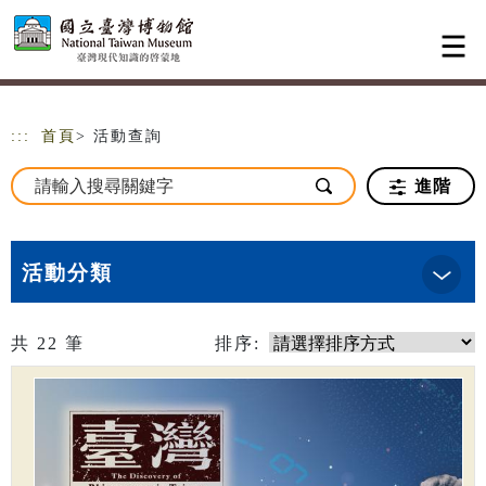
跳到主要內容
網站導覽
:::
首頁
> 活動查詢
進階
活動分類
共
22
筆
排序: