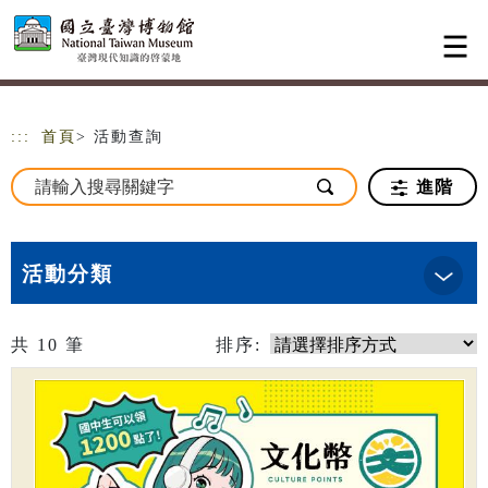
跳到主要內容
網站導覽
:::
首頁
> 活動查詢
進階
活動分類
共
10
筆
排序: