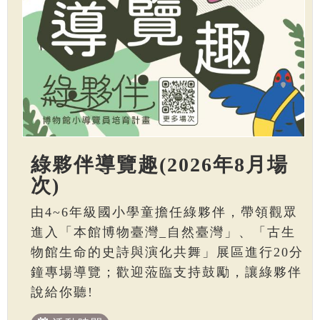
綠夥伴導覽趣(2026年8月場
次)
由4~6年級國小學童擔任綠夥伴，帶領觀眾
進入「本館博物臺灣_自然臺灣」、「古生
物館生命的史詩與演化共舞」展區進行20分
鐘專場導覽；歡迎蒞臨支持鼓勵，讓綠夥伴
說給你聽!