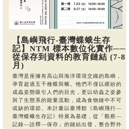
【島嶼飛行-臺灣蝶蛾生存
記】NTM 標本數位化實作──
從保存到資料的教育鏈結 (7-8
月)
臺灣是座擁有高山與海洋環境交織的島嶼，
孕育超過五千種蝶與蛾。牠們不僅以繽紛的
成蟲姿態吸引人們的目光，更以幼蟲之姿參
與了生態系的能量流動，成為食物鏈中不可
或缺的環節。本計畫以臺博館《島嶼飛行—
臺灣蝶蛾生存記》特展為基礎，從「觀察—
記錄—詮釋—保存」的鏈結出發，整合野外