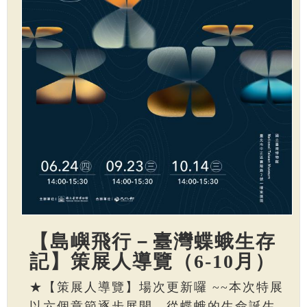
【島嶼飛行－臺灣蝶蛾生存
記】策展人導覽（6-10月）
★【策展人導覽】場次更新囉 ~~本次特展
以六個章節逐步展開，從蝶蛾的生命誕生、