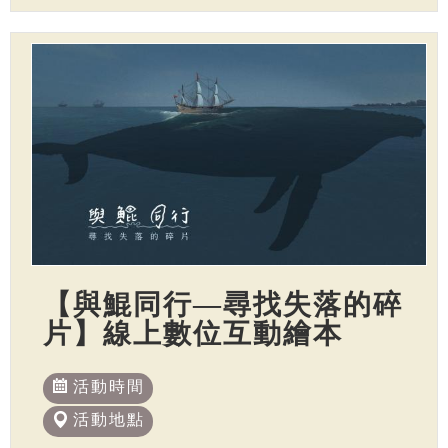
【與鯤同行—尋找失落的碎
片】線上數位互動繪本
活動時間
活動地點