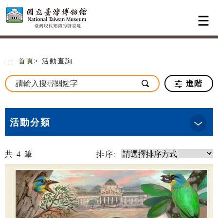
跳到主要內容
網站導覽
:::
首頁
> 活動查詢
進階
活動分類
共
4
筆
排序: