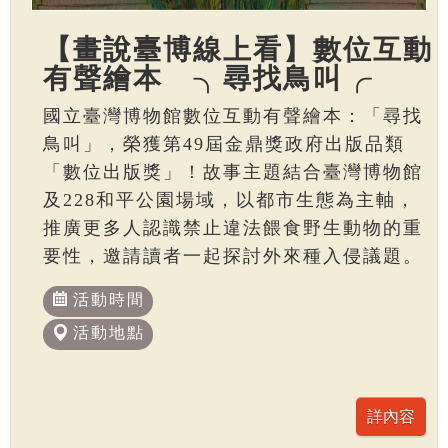
【畫說臺博線上看】數位互動
有聲繪本 ╮尋找鳥叫╭
國立臺灣博物館數位互動有聲繪本：「尋找
鳥叫」，榮獲第49屆金鼎獎政府出版品類
「數位出版獎」！故事主題結合臺灣博物館
及228和平公園場域，以都市生態為主軸，
推廣更多人認識禁止違法餵食野生動物的重
要性，邀請讀者一起探討外來種入侵議題。
活動時間
活動地點