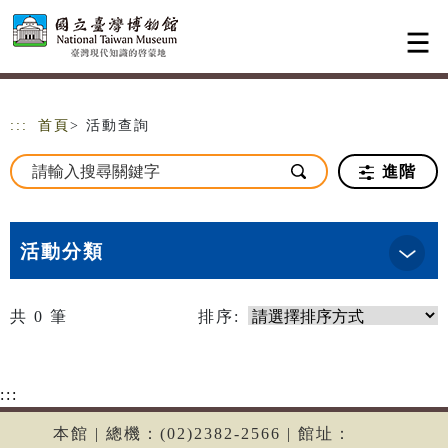
跳到主要內容
網站導覽
:::
首頁
> 活動查詢
進階
活動分類
共
0
筆
排序:
:::
本館 | 總機：(02)2382-2566 | 館址：