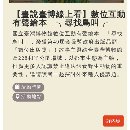
【畫說臺博線上看】數位互動
有聲繪本 ╮尋找鳥叫╭
國立臺灣博物館數位互動有聲繪本：「尋找
鳥叫」，榮獲第49屆金鼎獎政府出版品類
「數位出版獎」！故事主題結合臺灣博物館
及228和平公園場域，以都市生態為主軸，
推廣更多人認識禁止違法餵食野生動物的重
要性，邀請讀者一起探討外來種入侵議題。
活動時間
活動地點