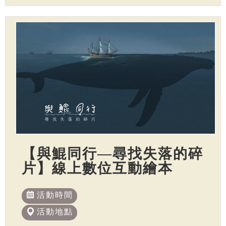
【與鯤同行—尋找失落的碎
片】線上數位互動繪本
活動時間
活動地點