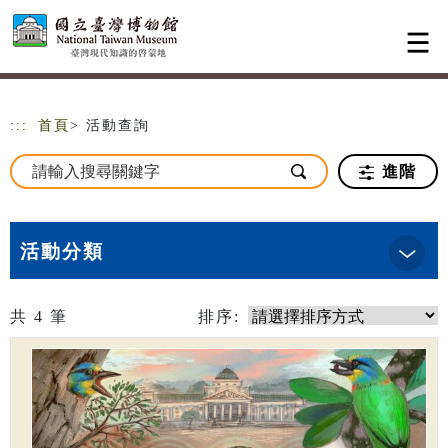
跳到主要內容
網站導覽
:::
首頁
> 活動查詢
進階
活動分類
共
4
筆
排序: