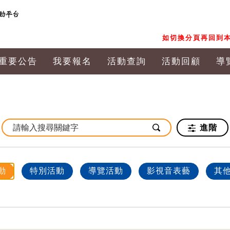
如切換分頁再回到本
重要公告
我要報名
活動查詢
活動回顧
導
進階
動
特別活動
導覽活動
影視音表藝
其