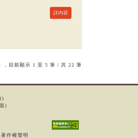
 ，目前顯示
1
至
5
筆 / 共 22 筆
內)
面)
| 著作權聲明