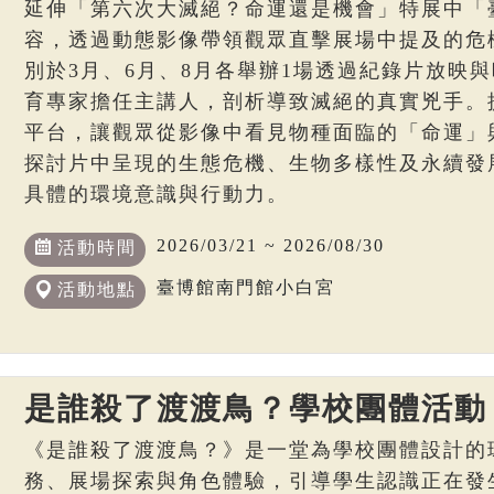
延伸「第六次大滅絕？命運還是機會」特展中「
容，透過動態影像帶領觀眾直擊展場中提及的危
別於3月、6月、8月各舉辦1場透過紀錄片放映
育專家擔任主講人，剖析導致滅絕的真實兇手。
平台，讓觀眾從影像中看見物種面臨的「命運」
探討片中呈現的生態危機、生物多樣性及永續發
具體的環境意識與行動力。
2026/03/21 ~ 2026/08/30
活動時間
臺博館南門館小白宮
活動地點
是誰殺了渡渡鳥？學校團體活動
《是誰殺了渡渡鳥？》是一堂為學校團體設計的
務、展場探索與角色體驗，引導學生認識正在發