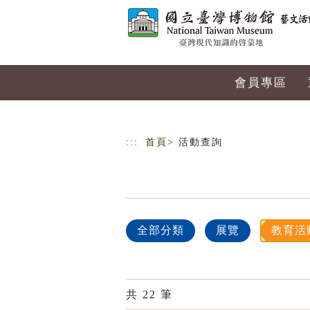
跳到主要內容
網站導覽
會員專區
:::
首頁
> 活動查詢
全部分類
展覽
教育活
共
22
筆