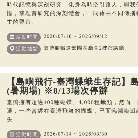
時代記憶與深刻研究，化身為時空引路人，與我
憶，或埋首研究的深刻體會，一同藉由不同傳播
主的聲音。
2026/07/18 ~ 2026/09/12
活動時間
臺博館鐵道部園區廳舍2樓演講廳
活動地點
【島嶼飛行-臺灣蝶蛾生存記】島
(暑期場) ※8/13場次停辦
臺灣擁有超過400種蝴蝶、4,000種蛾類，然
遷，一些曾經在臺灣飛舞的蝴蝶，已面臨瀕臨滅
失.......
2026/07/14 ~ 2026/08/30
活動時間