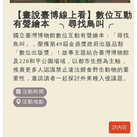
【畫說臺博線上看】數位互動
有聲繪本 ╮尋找鳥叫╭
國立臺灣博物館數位互動有聲繪本：「尋找
鳥叫」，榮獲第49屆金鼎獎政府出版品類
「數位出版獎」！故事主題結合臺灣博物館
及228和平公園場域，以都市生態為主軸，
推廣更多人認識禁止違法餵食野生動物的重
要性，邀請讀者一起探討外來種入侵議題。
活動時間
活動地點