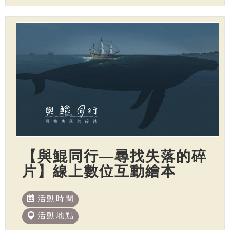
【與鯤同行—尋找失落的碎
片】線上數位互動繪本
活動時間
活動地點