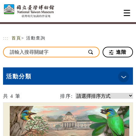
跳到主要內容
網站導覽
:::
首頁
> 活動查詢
進階
活動分類
共
4
筆
排序: