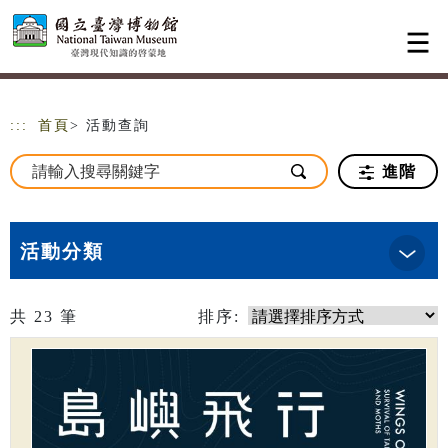
跳到主要內容
網站導覽
:::
首頁
> 活動查詢
進階
活動分類
共
23
筆
排序: