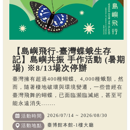
【島嶼飛行-臺灣蝶蛾生存
記】島嶼共振 手作活動 (暑期
場) ※8/13場次停辦
臺灣擁有超過400種蝴蝶、4,000種蛾類，然
而，隨著棲地破壞與環境變遷，一些曾經在
臺灣飛舞的蝴蝶，已面臨瀕臨滅絕，甚至可
能永遠消失.......
2026/07/14 ~ 2026/08/30
活動時間
臺博館本館-1樓大廳
活動地點