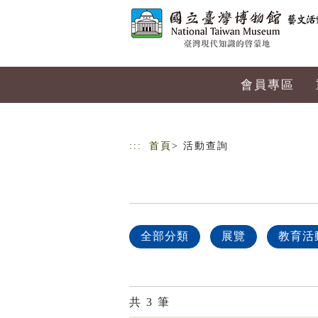
跳到主要內容
網站導覽
會員專區
:::
首頁
> 活動查詢
全部分類
展覽
教育活
共
3
筆