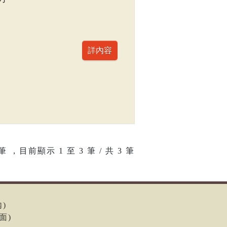
筆 ，目前顯示
1
至
3
筆 / 共 3 筆
內)
面)