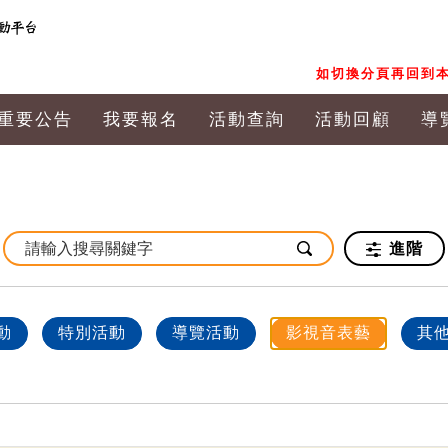
如切換分頁再回到本
重要公告
我要報名
活動查詢
活動回顧
導
進階
動
特別活動
導覽活動
影視音表藝
其