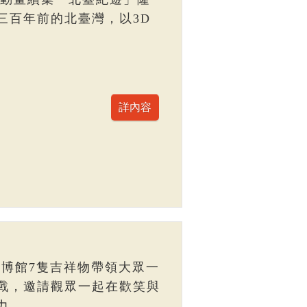
三百年前的北臺灣，以3D
臺博館7隻吉祥物帶領大眾一
戰，邀請觀眾一起在歡笑與
力