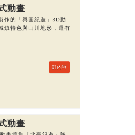
式動畫
製作的「輿圖紀遊」3D動
城鎮特色與山川地形，還有
。
式動畫
D動畫續集「北臺紀遊」隆