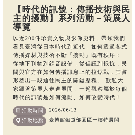
【時代的訊號：傳播技術與民
主的擾動】系列活動－策展人
導覽
以近200件珍貴文物與影像史料，帶領我們
看見臺灣從日本時代到近代，如何透過各式
傳播媒材與技術不斷「攪動」既有秩序：
從地下刊物到錄音設備，從倡議到抵抗，民
間與官方在如何傳播訊息上的拉鋸戰，其實
形塑出一段通往民主的關鍵歷程。 歡迎大
家跟著策展人走進展間，一起觀察屬於每個
時代的訊號是如何流動、如何改變時代！
2026/06/13
活動時間
臺博館鐵道部園區一樓特展間
活動地點