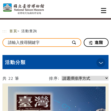
跳到主要內容
網站導覽
:::
首頁
> 活動查詢
進階
活動分類
共
22
筆
排序: