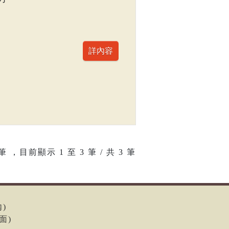
筆 ，目前顯示
1
至
3
筆 / 共 3 筆
內)
面)