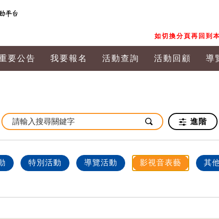
如切換分頁再回到本
重要公告
我要報名
活動查詢
活動回顧
導
進階
動
特別活動
導覽活動
影視音表藝
其