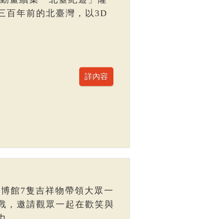
三百年前的北臺灣，以3D
臺博館7隻吉祥物帶領大眾一
戰，邀請觀眾一起在歡笑與
力