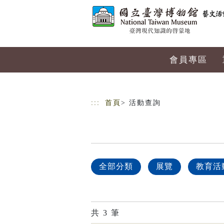
跳到主要內容
網站導覽
會員專區
:::
首頁
> 活動查詢
全部分類
展覽
教育活
共
3
筆