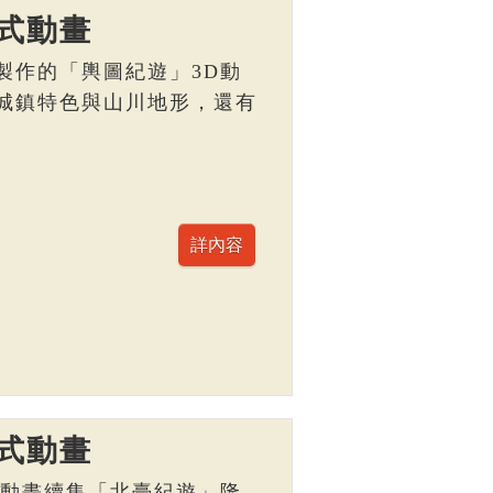
式動畫
製作的「輿圖紀遊」3D動
城鎮特色與山川地形，還有
。
式動畫
D動畫續集「北臺紀遊」隆