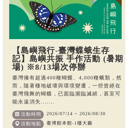
【島嶼飛行-臺灣蝶蛾生存
記】島嶼共振 手作活動 (暑期
場) ※8/13場次停辦
臺灣擁有超過400種蝴蝶、4,000種蛾類，然
而，隨著棲地破壞與環境變遷，一些曾經在
臺灣飛舞的蝴蝶，已面臨瀕臨滅絕，甚至可
能永遠消失.......
2026/07/14 ~ 2026/08/30
活動時間
臺博館本館-1樓大廳
活動地點