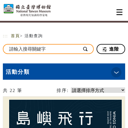
跳到主要內容
網站導覽
:::
首頁
> 活動查詢
進階
活動分類
共
22
筆
排序: