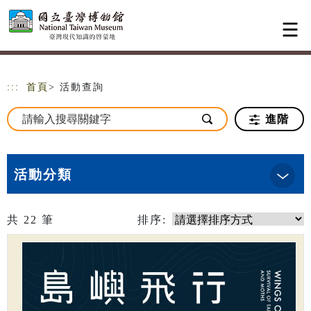
跳到主要內容
網站導覽
:::
首頁
> 活動查詢
進階
活動分類
共
22
筆
排序: