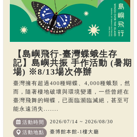
【島嶼飛行-臺灣蝶蛾生存
記】島嶼共振 手作活動 (暑期
場) ※8/13場次停辦
臺灣擁有超過400種蝴蝶、4,000種蛾類，然
而，隨著棲地破壞與環境變遷，一些曾經在
臺灣飛舞的蝴蝶，已面臨瀕臨滅絕，甚至可
能永遠消失.......
2026/07/14 ~ 2026/08/30
活動時間
臺博館本館-1樓大廳
活動地點