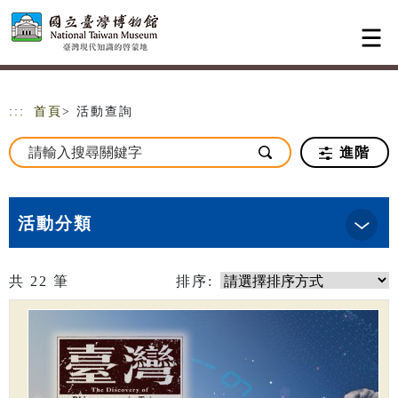
跳到主要內容
網站導覽
:::
首頁
> 活動查詢
進階
活動分類
共
22
筆
排序: