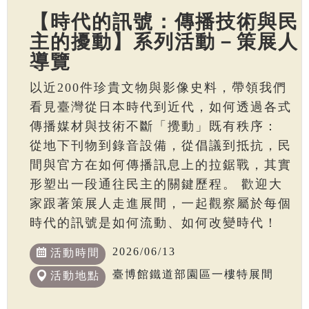
【時代的訊號：傳播技術與民
主的擾動】系列活動－策展人
導覽
以近200件珍貴文物與影像史料，帶領我們
看見臺灣從日本時代到近代，如何透過各式
傳播媒材與技術不斷「攪動」既有秩序：
從地下刊物到錄音設備，從倡議到抵抗，民
間與官方在如何傳播訊息上的拉鋸戰，其實
形塑出一段通往民主的關鍵歷程。 歡迎大
家跟著策展人走進展間，一起觀察屬於每個
時代的訊號是如何流動、如何改變時代！
2026/06/13
活動時間
臺博館鐵道部園區一樓特展間
活動地點