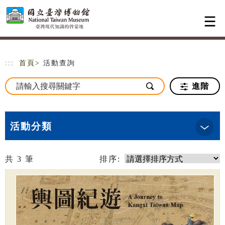
跳到主要內容
網站導覽
:::
首頁
> 活動查詢
進階
活動分類
共
3
筆
排序: