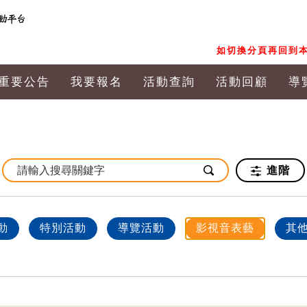
如切換分頁再回到本
重要公告
我要報名
活動查詢
活動回顧
導
進階
動
特別活動
導覽活動
影視音表藝
其