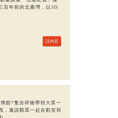
三百年前的北臺灣，以3D
臺博館7隻吉祥物帶領大眾一
戰，邀請觀眾一起在歡笑與
力