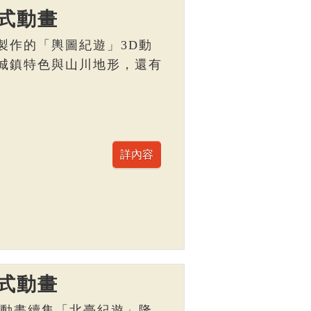
式動畫
製作的「輿圖紀遊」3D動
城鎮特色與山川地形，還有
。
式動畫
D動畫續集「北臺紀遊」隆