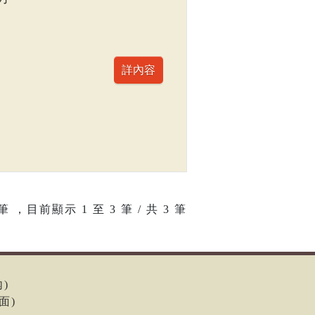
筆 ，目前顯示
1
至
3
筆 / 共 3 筆
內)
面)