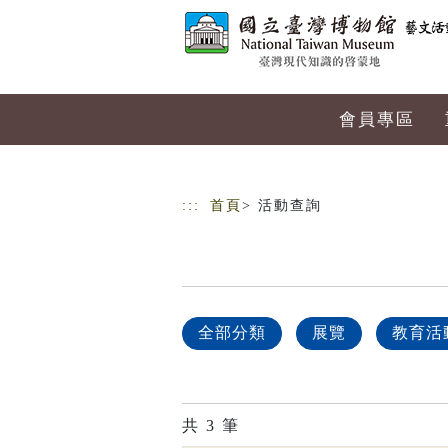
跳到主要內容
網站導覽
會員專區
:::
首頁
> 活動查詢
全部分類
展覽
教育活
共
3
筆