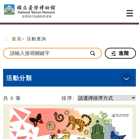
跳到主要內容
網站導覽
:::
首頁
> 活動查詢
進階
活動分類
共
6
筆
排序: