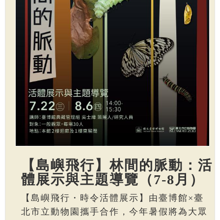
【島嶼飛行】林間的脈動：活
體展示與主題導覽（7-8月）
【島嶼飛行・時令活體展示】由臺博館×臺
北市立動物園攜手合作，今年暑假將為大眾