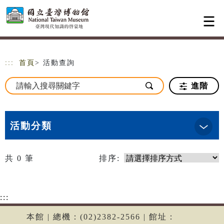
跳到主要內容
網站導覽
:::
首頁
> 活動查詢
進階
活動分類
共
0
筆
排序:
:::
本館 | 總機：(02)2382-2566 | 館址：