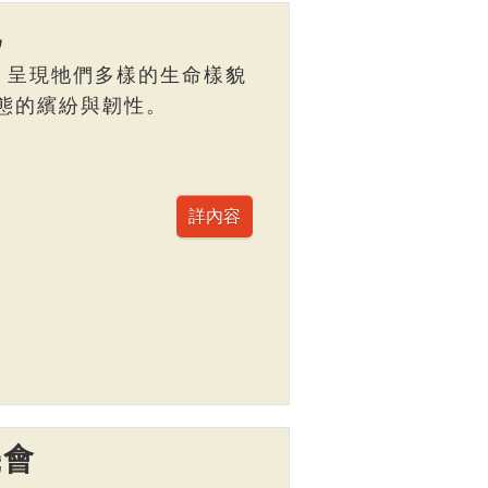
記
，呈現牠們多樣的生命樣貌
態的繽紛與韌性。
機會