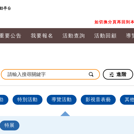
如切換分頁再回到本
重要公告
我要報名
活動查詢
活動回顧
導
進階
動
特別活動
導覽活動
影視音表藝
其
特展