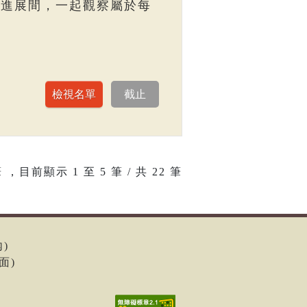
走進展間，一起觀察屬於每
 ，目前顯示
1
至
5
筆 / 共 22 筆
內)
面)